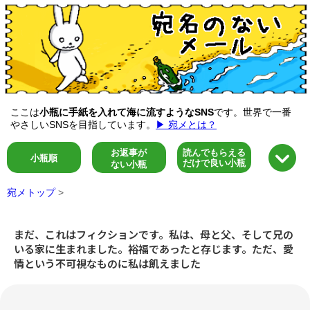
ここは
小瓶に手紙を入れて海に流すようなSNS
です。世界で一番
やさしいSNSを目指しています。
▶ 宛メとは？
お返事が
読んでもらえる
小瓶順
だけで良い小瓶
ない小瓶
宛メトップ
>
まだ、これはフィクションです。私は、母と父、そして兄の
いる家に生まれました。裕福であったと存じます。ただ、愛
情という不可視なものに私は飢えました