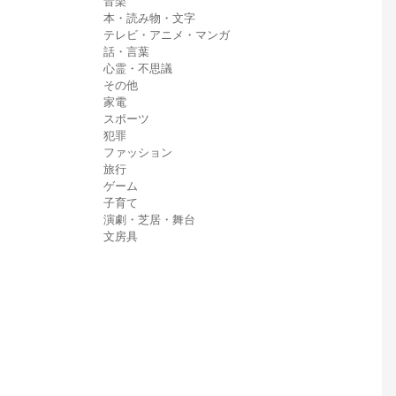
音楽
本・読み物・文字
テレビ・アニメ・マンガ
話・言葉
心霊・不思議
その他
家電
スポーツ
犯罪
ファッション
旅行
ゲーム
子育て
演劇・芝居・舞台
文房具