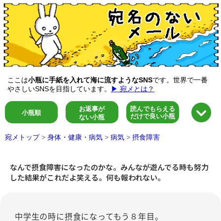
ここは
小瓶に手紙を入れて海に流すようなSNS
です。世界で一番
やさしいSNSを目指しています。
▶ 宛メとは？
お返事が
読んでもらえる
小瓶順
だけで良い小瓶
ない小瓶
宛メトップ
>
身体・健康・病気
>
病気
>
摂食障害
なんで摂食障害になったのかな。みんなが遊んでる時も努力
した結果がこれだよ笑える。何も報われない。
中学生の時に摂食になってもう８年目。