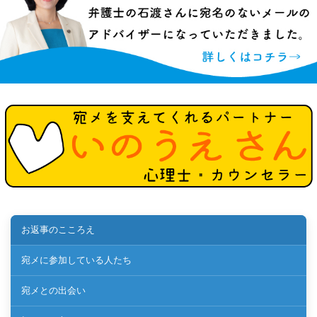
お返事のこころえ
宛メに参加している人たち
宛メとの出会い