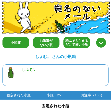
お返事が
読んでもらえる
小瓶順
だけで良い小瓶
ない小瓶
しょむ。 さんの小瓶箱
しょむ。
固定された小瓶
小瓶（25）
お返事（100）
固定された小瓶