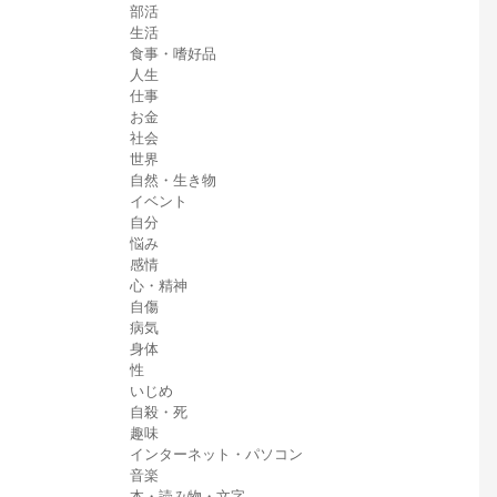
部活
生活
食事・嗜好品
人生
仕事
お金
社会
世界
自然・生き物
イベント
自分
悩み
感情
心・精神
自傷
病気
身体
性
いじめ
自殺・死
趣味
インターネット・パソコン
音楽
本・読み物・文字