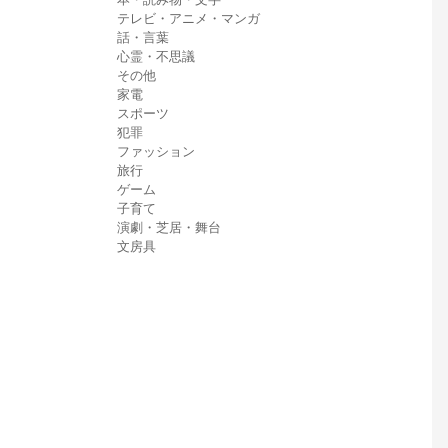
テレビ・アニメ・マンガ
話・言葉
心霊・不思議
その他
家電
スポーツ
犯罪
ファッション
旅行
ゲーム
子育て
演劇・芝居・舞台
文房具