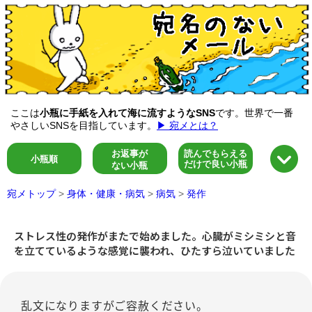
ここは
小瓶に手紙を入れて海に流すようなSNS
です。世界で一番
やさしいSNSを目指しています。
▶ 宛メとは？
お返事が
読んでもらえる
小瓶順
だけで良い小瓶
ない小瓶
宛メトップ
>
身体・健康・病気
>
病気
>
発作
ストレス性の発作がまたで始めました。心臓がミシミシと音
を立てているような感覚に襲われ、ひたすら泣いていました
乱文になりますがご容赦ください。