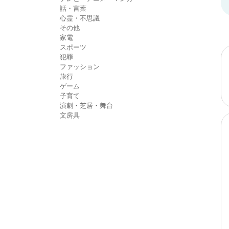
話・言葉
心霊・不思議
その他
家電
スポーツ
犯罪
ファッション
旅行
ゲーム
子育て
演劇・芝居・舞台
文房具