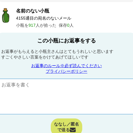
名前のない小瓶
4155通目の宛名のないメール
小瓶を
917
人が拾った
保存
0
人
この小瓶にお返事をする
お返事がもらえると小瓶主さんはとてもうれしいと思います
すごくやさしい言葉をかけてあげてほしいです
お返事のルール※必ず読んでください
プライバシーポリシー
ななし／匿名
で送る