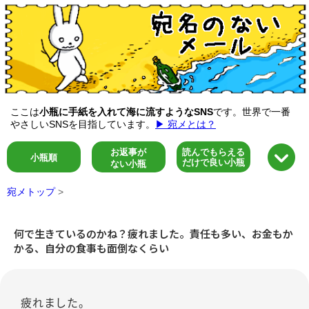
ここは
小瓶に手紙を入れて海に流すようなSNS
です。世界で一番
やさしいSNSを目指しています。
▶ 宛メとは？
お返事が
読んでもらえる
小瓶順
だけで良い小瓶
ない小瓶
宛メトップ
>
何で生きているのかね？疲れました。責任も多い、お金もか
かる、自分の食事も面倒なくらい
疲れました。