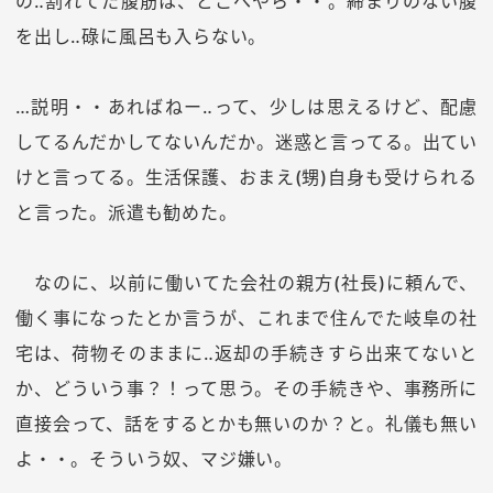
の‥割れてた腹筋は、どこへやら・・。締まりのない腹
を出し‥碌に風呂も入らない。
…説明・・あればねー‥って、少しは思えるけど、配慮
してるんだかしてないんだか。迷惑と言ってる。出てい
けと言ってる。生活保護、おまえ(甥)自身も受けられる
と言った。派遣も勧めた。
なのに、以前に働いてた会社の親方(社長)に頼んで、
働く事になったとか言うが、これまで住んでた岐阜の社
宅は、荷物そのままに‥返却の手続きすら出来てないと
か、どういう事？！って思う。その手続きや、事務所に
直接会って、話をするとかも無いのか？と。礼儀も無い
よ・・。そういう奴、マジ嫌い。