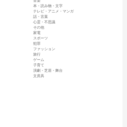
音楽
本・読み物・文字
テレビ・アニメ・マンガ
話・言葉
心霊・不思議
その他
家電
スポーツ
犯罪
ファッション
旅行
ゲーム
子育て
演劇・芝居・舞台
文房具