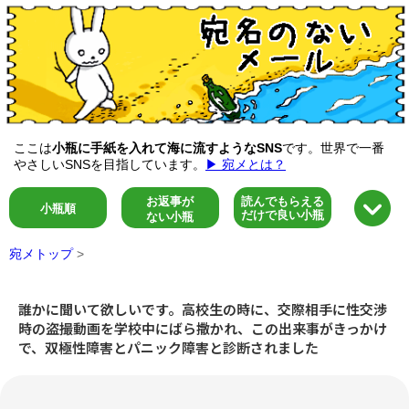
ここは
小瓶に手紙を入れて海に流すようなSNS
です。世界で一番
やさしいSNSを目指しています。
▶ 宛メとは？
お返事が
読んでもらえる
小瓶順
だけで良い小瓶
ない小瓶
宛メトップ
>
誰かに聞いて欲しいです。高校生の時に、交際相手に性交渉
時の盗撮動画を学校中にばら撒かれ、この出来事がきっかけ
で、双極性障害とパニック障害と診断されました