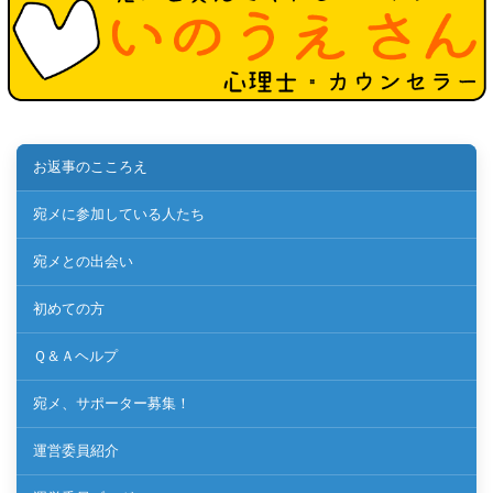
お返事のこころえ
宛メに参加している人たち
宛メとの出会い
初めての方
Ｑ＆Ａヘルプ
宛メ、サポーター募集！
運営委員紹介