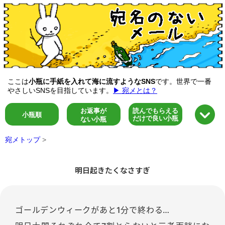
ここは
小瓶に手紙を入れて海に流すようなSNS
です。世界で一番
やさしいSNSを目指しています。
▶ 宛メとは？
お返事が
読んでもらえる
小瓶順
だけで良い小瓶
ない小瓶
宛メトップ
>
明日起きたくなさすぎ
ゴールデンウィークがあと1分で終わる…