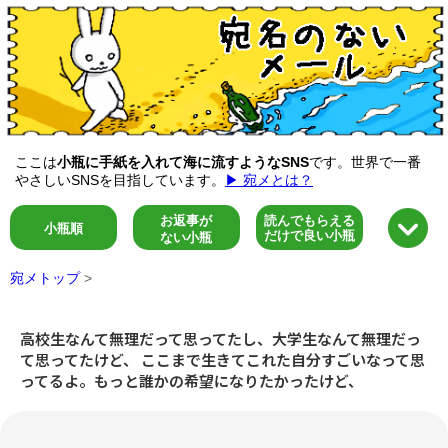
ここは
小瓶に手紙を入れて海に流すようなSNS
です。世界で一番
やさしいSNSを目指しています。
▶ 宛メとは？
お返事が
読んでもらえる
小瓶順
だけで良い小瓶
ない小瓶
宛メトップ
>
高校生なんて無理だって思ってたし、大学生なんて無理だっ
て思ってたけど、 ここまで生きてこれた自分すごいなって思
ってるよ。もっと誰かの希望になりたかったけど、