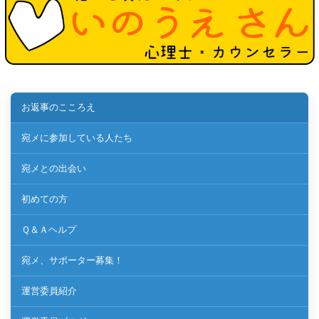
お返事のこころえ
宛メに参加している人たち
宛メとの出会い
初めての方
Ｑ＆Ａヘルプ
宛メ、サポーター募集！
運営委員紹介