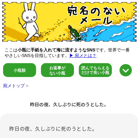
ここは
小瓶に手紙を入れて海に流すようなSNS
です。世界で一番
やさしいSNSを目指しています。
▶ 宛メとは？
お返事が
読んでもらえる
小瓶順
だけで良い小瓶
ない小瓶
宛メトップ
>
昨日の夜、久しぶりに死のうとした。
昨日の夜、久しぶりに死のうとした。