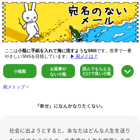
ここは
小瓶に手紙を入れて海に流すようなSNS
です。世界で一番
やさしいSNSを目指しています。
▶ 宛メとは？
お返事が
読んでもらえる
小瓶順
だけで良い小瓶
ない小瓶
宛メトップ
>
「幸せ」になんかなりたくない。
社会に出ようとすると、あなたはどんな人生を送り