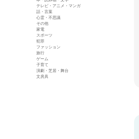
テレビ・アニメ・マンガ
話・言葉
心霊・不思議
その他
家電
スポーツ
犯罪
ファッション
旅行
ゲーム
子育て
演劇・芝居・舞台
文房具