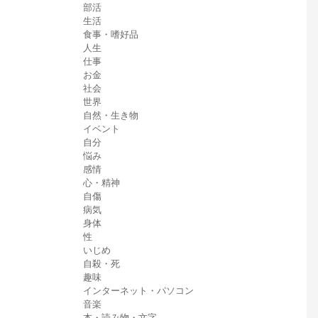
部活
生活
食事・嗜好品
人生
仕事
お金
社会
世界
自然・生き物
イベント
自分
悩み
感情
心・精神
自傷
病気
身体
性
いじめ
自殺・死
趣味
インターネット・パソコン
音楽
本・読み物・文字