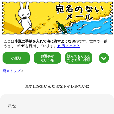
ここは
小瓶に手紙を入れて海に流すようなSNS
です。世界で一番
やさしいSNSを目指しています。
▶ 宛メとは？
お返事が
読んでもらえる
小瓶順
だけで良い小瓶
ない小瓶
宛メトップ
>
流すしか無いんだよなトイレみたいに
私な