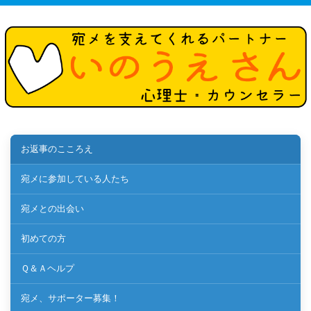
お返事のこころえ
宛メに参加している人たち
宛メとの出会い
初めての方
Ｑ＆Ａヘルプ
宛メ、サポーター募集！