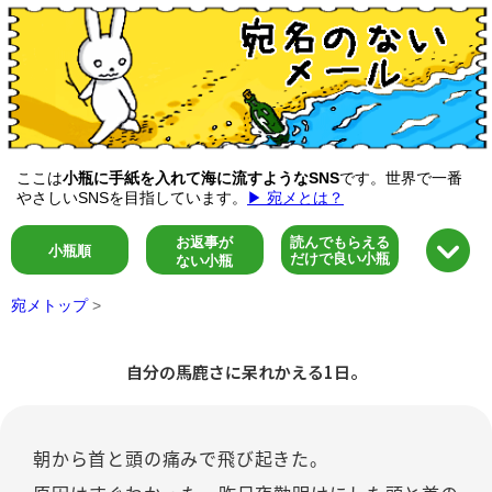
ここは
小瓶に手紙を入れて海に流すようなSNS
です。世界で一番
やさしいSNSを目指しています。
▶ 宛メとは？
お返事が
読んでもらえる
小瓶順
だけで良い小瓶
ない小瓶
宛メトップ
>
自分の馬鹿さに呆れかえる1日。
朝から首と頭の痛みで飛び起きた。