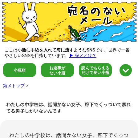
ここは
小瓶に手紙を入れて海に流すようなSNS
です。世界で一番
やさしいSNSを目指しています。
▶ 宛メとは？
お返事が
読んでもらえる
小瓶順
だけで良い小瓶
ない小瓶
宛メトップ
>
わたしの中学校は、話聞かない女子、廊下でくっついて暴れ
てる男子しかいないんです
わたしの中学校は、話聞かない女子、廊下でくっつ