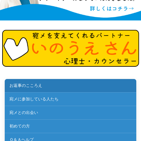
お返事のこころえ
宛メに参加している人たち
宛メとの出会い
初めての方
Ｑ＆Ａヘルプ