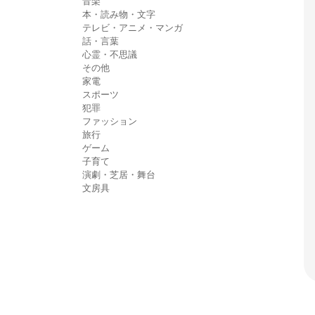
音楽
本・読み物・文字
テレビ・アニメ・マンガ
話・言葉
心霊・不思議
その他
家電
スポーツ
犯罪
ファッション
旅行
ゲーム
子育て
演劇・芝居・舞台
文房具