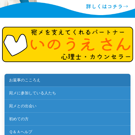
お返事のこころえ
宛メに参加している人たち
宛メとの出会い
初めての方
Ｑ＆Ａヘルプ