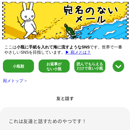
ここは
小瓶に手紙を入れて海に流すようなSNS
です。世界で一番
やさしいSNSを目指しています。
▶ 宛メとは？
お返事が
読んでもらえる
小瓶順
だけで良い小瓶
ない小瓶
宛メトップ
>
友と話す
これは友達と話すためのやつです！