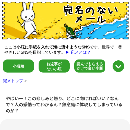
ここは
小瓶に手紙を入れて海に流すようなSNS
です。世界で一番
やさしいSNSを目指しています。
▶ 宛メとは？
お返事が
読んでもらえる
小瓶順
だけで良い小瓶
ない小瓶
宛メトップ
>
やばいー！この悲しみと怒り、どこに向ければいい？なん
で？人の感情ってわかるん？無意識に体現してしまっている
のか？