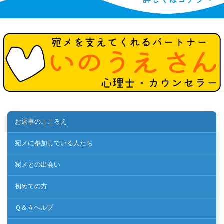
お返事のこころえ
宛メに参加している人たち
宛メとの出会い
初めての方
Ｑ＆Ａヘルプ