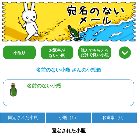
お返事が
読んでもらえる
小瓶順
だけで良い小瓶
ない小瓶
名前のない小瓶 さんの小瓶箱
名前のない小瓶
固定された小瓶
小瓶（1）
お返事（0）
固定された小瓶