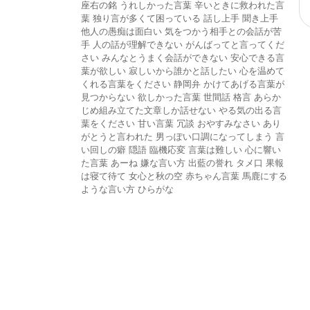
座右の銘
うれしかった言葉
辛いときに救われた言
葉
独り言が多くて困っている
話し上手
聞き上手
他人の愚痴は面白い
気をつかう相手との会話が苦
手
人の話が理解できない
がんばってと言ってくだ
さい
みんなとうまく会話ができない
安心できる言
葉が欲しい
寂しいから誰かと話したい
心を温めて
くれる言葉をください
静岡弁
かけてあげる言葉が
見つからない
欲しかった言葉
世間話
格言
あらか
じめ組み立てた文章しか話せない
やる気の出る言
葉をください
甘い言葉
冗談
おやすみなさい
あり
がとうと言われた
男っぽい口調になってしまう
言
い回しの癖
隠語
臨機応変
言葉は難しい
心に響い
た言葉
あーね
嫌な言い方
出藍の誉れ
タメ口
果報
は寝て待て
女心と秋の空
赤ちゃん言葉
馬鹿にする
ような言い方
ひらがな