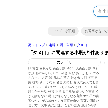
トップ・小瓶順
お返事がない
宛メトップ
>
趣味
>
話・言葉
>
タメ口
「タメ口」に関連する小瓶が1件あり
カテゴリ
話
言葉
素敵な話
面白い話
子どもの面白い話
幸せ
な話
恥ずかしい話
つぶやき
叫び
ありがとう
ごめ
んなさい
方言
嘘
日本語
英語
吐き出し
独り言
愚
痴
後悔
さようなら
名言
励まし
みんな死んでしま
えばいい
一言いいたい
あるある
うれしかった話
悲しかった話
発音
本音
四字熟語
傷ついた言葉
う
まく話せない
明日が怖くなくなる言葉
女の子の言
葉づかい
がんばれという言葉が嫌い
言葉の間違い
言い方は大事
英語が嫌い
ひどい言葉
議論が好き