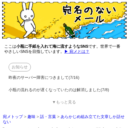
ここは
小瓶に手紙を入れて海に流すようなSNS
です。世界で一番
やさしいSNSを目指しています。
▶ 宛メとは？
お知らせ
昨夜のサーバー障害につきまして(7/16)
小瓶の流れるのが遅くなっていたのは解消しました(7/8)
▼もっと見る
宛メトップ
>
趣味
>
話・言葉
>
あらかじめ組み立てた文章しか話せ
ない