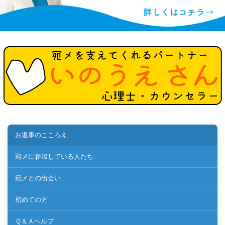
お返事のこころえ
宛メに参加している人たち
宛メとの出会い
初めての方
Ｑ＆Ａヘルプ