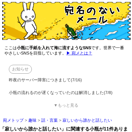
ここは
小瓶に手紙を入れて海に流すようなSNS
です。世界で一番
やさしいSNSを目指しています。
▶ 宛メとは？
お知らせ
昨夜のサーバー障害につきまして(7/16)
小瓶の流れるのが遅くなっていたのは解消しました(7/8)
▼もっと見る
宛メトップ
>
趣味
>
話・言葉
>
寂しいから誰かと話したい
「寂しいから誰かと話したい」に関連する小瓶が11件ありま