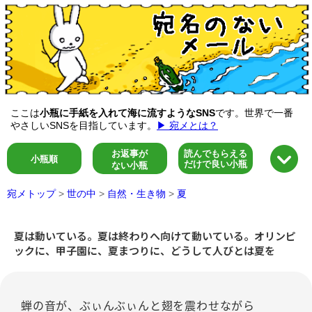
ここは
小瓶に手紙を入れて海に流すようなSNS
です。世界で一番
やさしいSNSを目指しています。
▶ 宛メとは？
お返事が
読んでもらえる
小瓶順
だけで良い小瓶
ない小瓶
宛メトップ
>
世の中
>
自然・生き物
>
夏
夏は動いている。夏は終わりへ向けて動いている。オリンピ
ックに、甲子園に、夏まつりに、どうして人びとは夏を
蝉の音が、ぶぃんぶぃんと翅を震わせながら