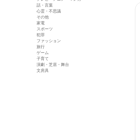
話・言葉
心霊・不思議
その他
家電
スポーツ
犯罪
ファッション
旅行
ゲーム
子育て
演劇・芝居・舞台
文房具