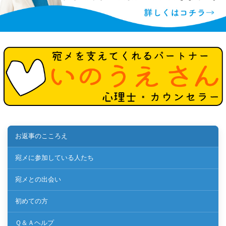
お返事のこころえ
宛メに参加している人たち
宛メとの出会い
初めての方
Ｑ＆Ａヘルプ