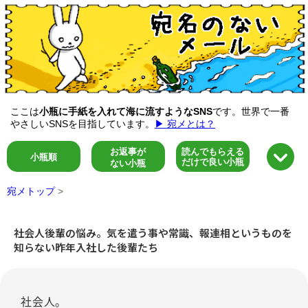
ここは
小瓶に手紙を入れて海に流すようなSNS
です。世界で一番
やさしいSNSを目指しています。
▶ 宛メとは？
お返事が
読んでもらえる
小瓶順
だけで良い小瓶
ない小瓶
宛メトップ
>
社会人後輩の悩み。気を遣う事や常識、報連相というものを
知らない昨年入社した後輩たち
社会人。