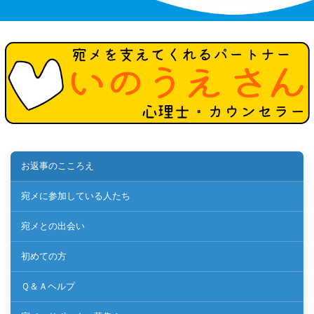
お返事のこころえ
宛メに参加している人たち
宛メとの出会い
初めての方
Ｑ＆Ａヘルプ