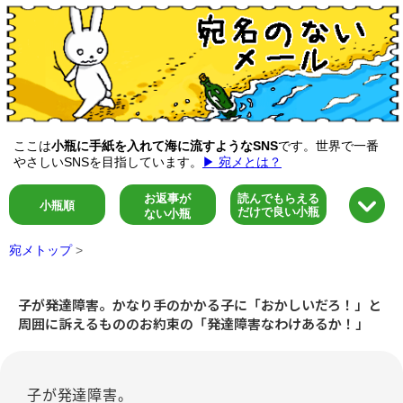
ここは
小瓶に手紙を入れて海に流すようなSNS
です。世界で一番
やさしいSNSを目指しています。
▶ 宛メとは？
お返事が
読んでもらえる
小瓶順
だけで良い小瓶
ない小瓶
宛メトップ
>
子が発達障害。かなり手のかかる子に「おかしいだろ！」と
周囲に訴えるもののお約束の「発達障害なわけあるか！」
子が発達障害。