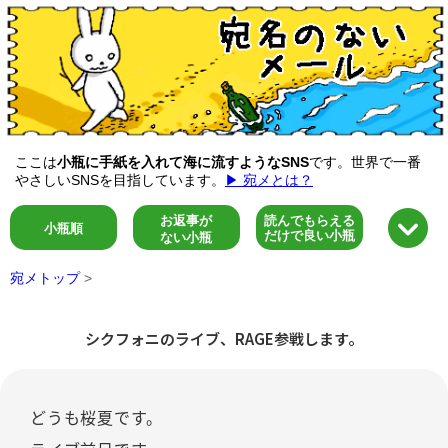
ここは
小瓶に手紙を入れて海に流すようなSNS
です。世界で一番
やさしいSNSを目指しています。
▶ 宛メとは？
お返事が
読んでもらえる
小瓶順
だけで良い小瓶
ない小瓶
宛メトップ
>
シクフォニのライブ、RAGE参戦します。
どうも桜夏です。