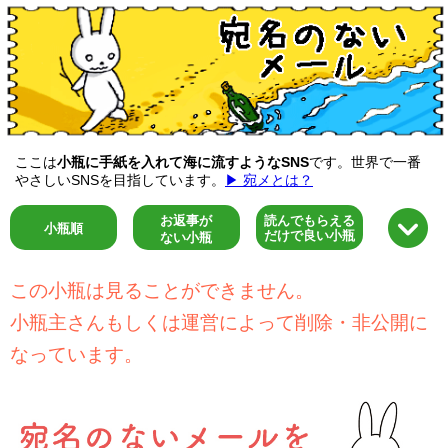
ここは
小瓶に手紙を入れて海に流すようなSNS
です。世界で一番
やさしいSNSを目指しています。
▶ 宛メとは？
お返事が
読んでもらえる
小瓶順
だけで良い小瓶
ない小瓶
この小瓶は見ることができません。
小瓶主さんもしくは運営によって削除・非公開に
なっています。