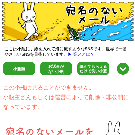
ここは
小瓶に手紙を入れて海に流すようなSNS
です。世界で一番
やさしいSNSを目指しています。
▶ 宛メとは？
お返事が
読んでもらえる
小瓶順
だけで良い小瓶
ない小瓶
この小瓶は見ることができません。
小瓶主さんもしくは運営によって削除・非公開に
なっています。