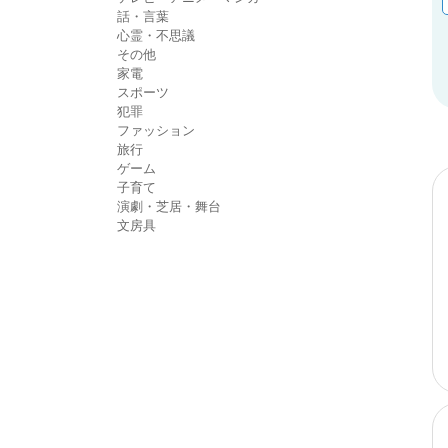
話・言葉
心霊・不思議
その他
家電
スポーツ
犯罪
ファッション
旅行
ゲーム
子育て
演劇・芝居・舞台
文房具