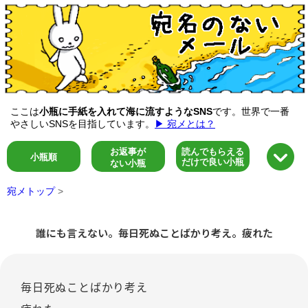
ここは
小瓶に手紙を入れて海に流すようなSNS
です。世界で一番
やさしいSNSを目指しています。
▶ 宛メとは？
お返事が
読んでもらえる
小瓶順
だけで良い小瓶
ない小瓶
宛メトップ
>
誰にも言えない。毎日死ぬことばかり考え。疲れた
毎日死ぬことばかり考え