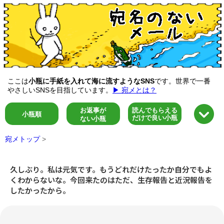
ここは
小瓶に手紙を入れて海に流すようなSNS
です。世界で一番
やさしいSNSを目指しています。
▶ 宛メとは？
お返事が
読んでもらえる
小瓶順
だけで良い小瓶
ない小瓶
宛メトップ
>
久しぶり。私は元気です。もうどれだけたったか自分でもよ
くわからないな。今回来たのはただ、生存報告と近況報告を
したかったから。