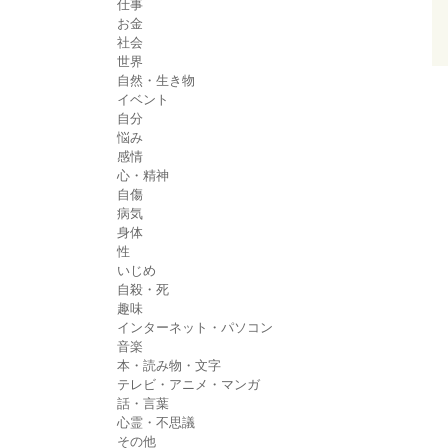
仕事
お金
社会
世界
自然・生き物
イベント
自分
悩み
感情
心・精神
自傷
病気
身体
性
いじめ
自殺・死
趣味
インターネット・パソコン
音楽
本・読み物・文字
テレビ・アニメ・マンガ
話・言葉
心霊・不思議
その他