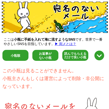
ここは
小瓶に手紙を入れて海に流すようなSNS
です。世界で一番
やさしいSNSを目指しています。
▶ 宛メとは？
お返事が
読んでもらえる
小瓶順
だけで良い小瓶
ない小瓶
この小瓶は見ることができません。
小瓶主さんもしくは運営によって削除・非公開に
なっています。