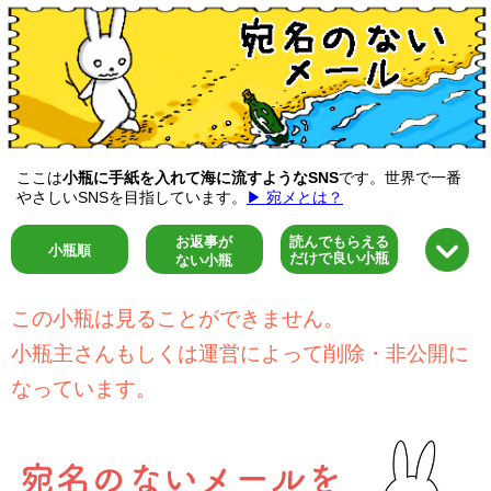
ここは
小瓶に手紙を入れて海に流すようなSNS
です。世界で一番
やさしいSNSを目指しています。
▶ 宛メとは？
お返事が
読んでもらえる
小瓶順
だけで良い小瓶
ない小瓶
この小瓶は見ることができません。
小瓶主さんもしくは運営によって削除・非公開に
なっています。