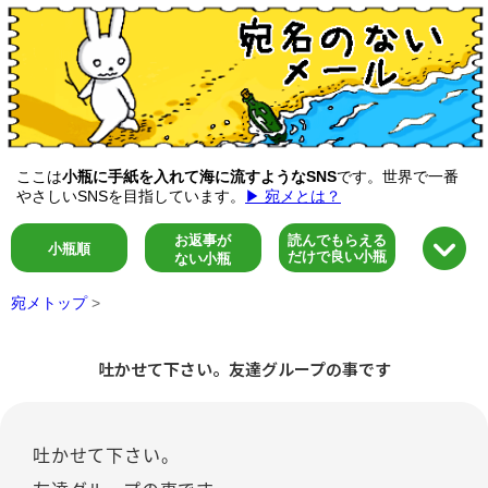
ここは
小瓶に手紙を入れて海に流すようなSNS
です。世界で一番
やさしいSNSを目指しています。
▶ 宛メとは？
お返事が
読んでもらえる
小瓶順
だけで良い小瓶
ない小瓶
宛メトップ
>
吐かせて下さい。友達グループの事です
吐かせて下さい。