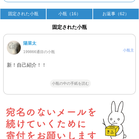
固定された小瓶
小瓶（16）
お返事（62）
固定された小瓶
陽菜太
小瓶主
199866通目の小瓶
新！自己紹介！！
小瓶の中の手紙を読む