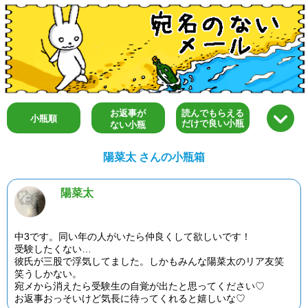
お返事が
読んでもらえる
小瓶順
だけで良い小瓶
ない小瓶
陽菜太 さんの小瓶箱
陽菜太
中3です。同い年の人がいたら仲良くして欲しいです！
受験したくない…
彼氏が三股で浮気してました。しかもみんな陽菜太のリア友笑
笑うしかない。
宛メから消えたら受験生の自覚が出たと思ってください♡
お返事おっそいけど気長に待ってくれると嬉しいな♡