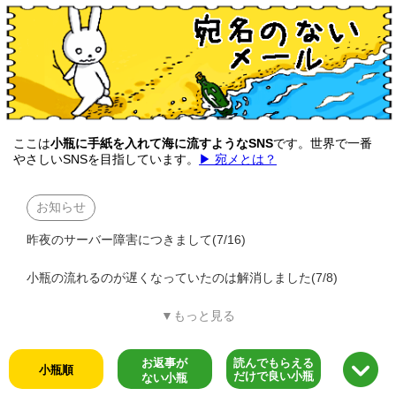
ここは
小瓶に手紙を入れて海に流すようなSNS
です。世界で一番
やさしいSNSを目指しています。
▶ 宛メとは？
お知らせ
昨夜のサーバー障害につきまして(7/16)
小瓶の流れるのが遅くなっていたのは解消しました(7/8)
▼もっと見る
お返事が
読んでもらえる
小瓶順
だけで良い小瓶
ない小瓶