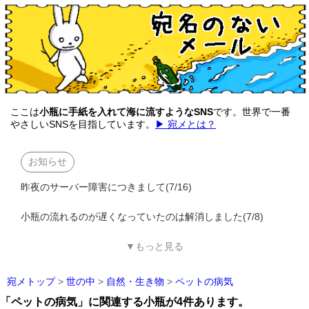
ここは
小瓶に手紙を入れて海に流すようなSNS
です。世界で一番
やさしいSNSを目指しています。
▶ 宛メとは？
お知らせ
昨夜のサーバー障害につきまして(7/16)
小瓶の流れるのが遅くなっていたのは解消しました(7/8)
▼もっと見る
宛メトップ
>
世の中
>
自然・生き物
>
ペットの病気
「ペットの病気」に関連する小瓶が4件あります。