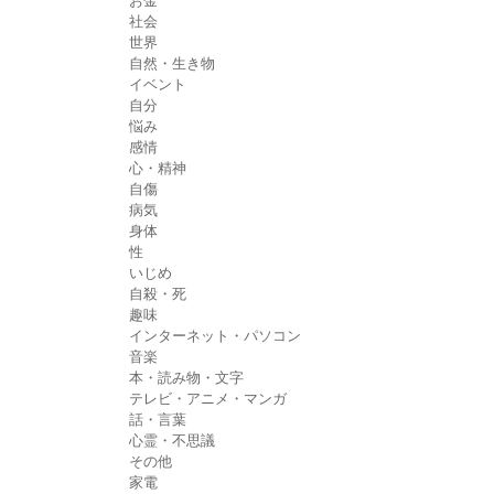
お金
社会
世界
自然・生き物
イベント
自分
悩み
感情
心・精神
自傷
病気
身体
性
いじめ
自殺・死
趣味
インターネット・パソコン
音楽
本・読み物・文字
テレビ・アニメ・マンガ
話・言葉
心霊・不思議
その他
家電