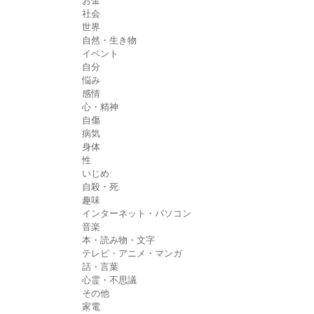
お金
社会
世界
自然・生き物
イベント
自分
悩み
感情
心・精神
自傷
病気
身体
性
いじめ
自殺・死
趣味
インターネット・パソコン
音楽
本・読み物・文字
テレビ・アニメ・マンガ
話・言葉
心霊・不思議
その他
家電