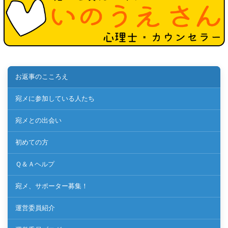
お返事のこころえ
宛メに参加している人たち
宛メとの出会い
初めての方
Ｑ＆Ａヘルプ
宛メ、サポーター募集！
運営委員紹介