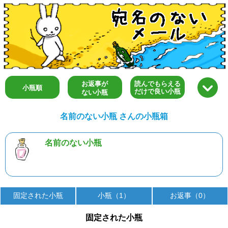
お返事が
読んでもらえる
小瓶順
だけで良い小瓶
ない小瓶
名前のない小瓶 さんの小瓶箱
名前のない小瓶
固定された小瓶
小瓶（1）
お返事（0）
固定された小瓶