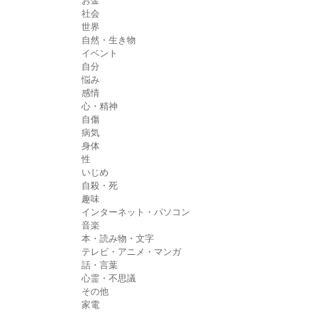
お金
社会
世界
自然・生き物
イベント
自分
悩み
感情
心・精神
自傷
病気
身体
性
いじめ
自殺・死
趣味
インターネット・パソコン
音楽
本・読み物・文字
テレビ・アニメ・マンガ
話・言葉
心霊・不思議
その他
家電