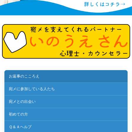
お返事のこころえ
宛メに参加している人たち
宛メとの出会い
初めての方
Ｑ＆Ａヘルプ