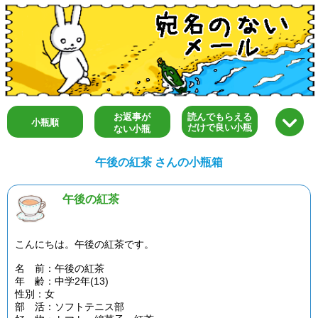
お返事が
読んでもらえる
小瓶順
だけで良い小瓶
ない小瓶
午後の紅茶 さんの小瓶箱
午後の紅茶
こんにちは。午後の紅茶です。
名 前：午後の紅茶
年 齢：中学2年(13)
性別：女
部 活：ソフトテニス部