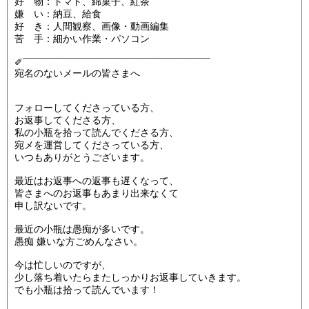
好 物：トマト、綿菓子、紅茶
嫌 い：納豆、給食
好 き：人間観察、画像・動画編集
苦 手：細かい作業・パソコン
✐­­¯¯¯¯¯¯¯­­¯¯¯¯¯¯¯­­¯¯¯¯¯¯¯¯¯¯¯¯¯¯¯¯¯­­¯¯¯
宛名のないメールの皆さまへ
フォローしてくださっている方、
お返事してくださる方、
私の小瓶を拾って読んでくださる方、
宛メを運営してくださっている方、
いつもありがとうございます。
最近はお返事への返事も遅くなって、
皆さまへのお返事もあまり出来なくて
申し訳ないです。
最近の小瓶は愚痴が多いです。
愚痴 嫌いな方ごめんなさい。
今は忙しいのですが、
少し落ち着いたらまたしっかりお返事していきます。
でも小瓶は拾って読んでいます！