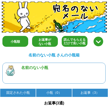
お返事が
読んでもらえる
小瓶順
だけで良い小瓶
ない小瓶
名前のない小瓶 さんの小瓶箱
名前のない小瓶
固定された小瓶
小瓶（0）
お返事（3）
お返事(3通)